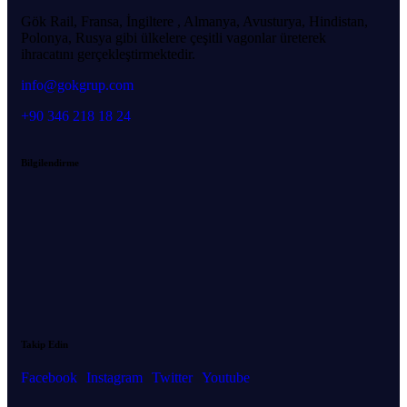
Gök Rail, Fransa, İngiltere , Almanya, Avusturya, Hindistan,
Polonya, Rusya gibi ülkelere çeşitli vagonlar üreterek
ihracatını gerçekleştirmektedir.
info@gokgrup.com
+90 346 218 18 24
Bilgilendirme
Takip Edin
Facebook
Instagram
Twitter
Youtube