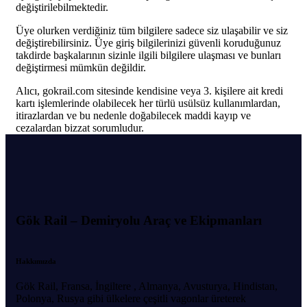
değiştirilebilmektedir.
Üye olurken verdiğiniz tüm bilgilere sadece siz ulaşabilir ve siz
değiştirebilirsiniz. Üye giriş bilgilerinizi güvenli koruduğunuz
takdirde başkalarının sizinle ilgili bilgilere ulaşması ve bunları
değiştirmesi mümkün değildir.
Alıcı, gokrail.com sitesinde kendisine veya 3. kişilere ait kredi
kartı işlemlerinde olabilecek her türlü usülsüz kullanımlardan,
itirazlardan ve bu nedenle doğabilecek maddi kayıp ve
cezalardan bizzat sorumludur.
Gök Rail – Demiryolu Araç ve Ekipmanları
Hakkımızda
Gök Rail, Fransa, İngiltere , Almanya, Avusturya, Hindistan,
Polonya, Rusya gibi ülkelere çeşitli vagonlar üreterek