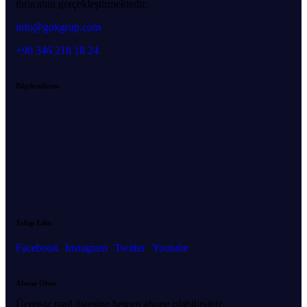
ihracatını gerçekleştirmektedir.
info@gokgrup.com
+90 346 218 18 24
Bilgilendirme
Takip Edin
Facebook
Instagram
Twitter
Youtube
Abone Olun
Ücretsiz mail listesine hemen abone olabilirsiniz.