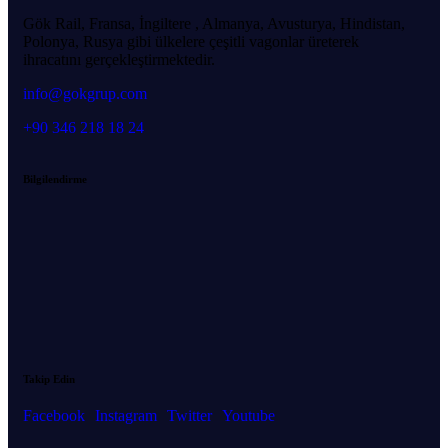
Gök Rail, Fransa, İngiltere , Almanya, Avusturya, Hindistan,
Polonya, Rusya gibi ülkelere çeşitli vagonlar üreterek
ihracatını gerçekleştirmektedir.
info@gokgrup.com
+90 346 218 18 24
Bilgilendirme
Takip Edin
Facebook
Instagram
Twitter
Youtube