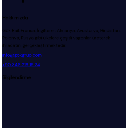
Hakkımızda
Gök Rail, Fransa, İngiltere , Almanya, Avusturya, Hindistan,
Polonya, Rusya gibi ülkelere çeşitli vagonlar üreterek
ihracatını gerçekleştirmektedir.
info@gokgrup.com
+90 346 218 18 24
Bilgilendirme