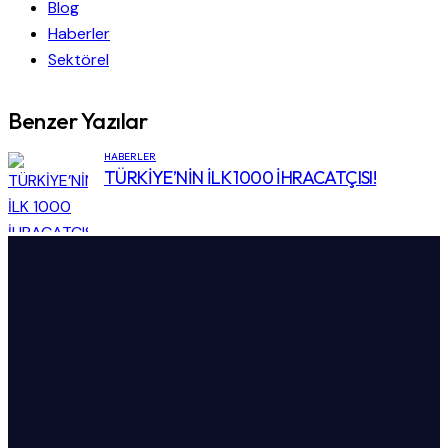
Blog
Haberler
Sektörel
Benzer Yazılar
HABERLER
TÜRKİYE’NİN İLK 1000 İHRACATÇISI!