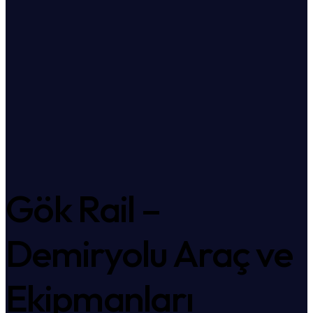
Gök Rail –
Demiryolu Araç ve
Ekipmanları