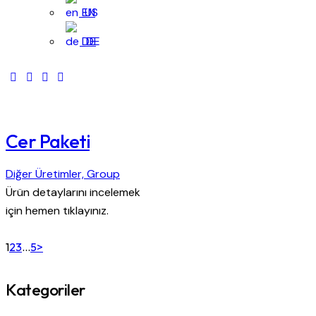
EN
DE
Cer Paketi
Diğer Üretimler,
Group
Ürün detaylarını incelemek
için hemen tıklayınız.
Yazı
Page
Page
Page
Page
1
2
3
…
5
>
dolaşımı
Kategoriler